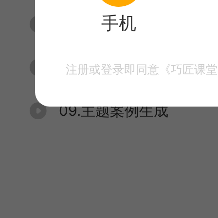
手机
07.商业案例生成
08.GPT结合midjourney
注册或登录即同意《巧匠课堂
09.主题案例生成