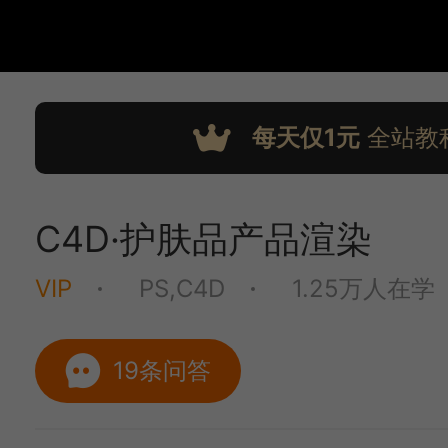
每天仅1元
全站教
C4D·护肤品产品渲染
VIP
PS,C4D
1.25万人在学
19条问答