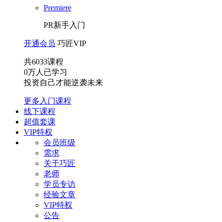
Premiere
PR新手入门
开通会员
巧匠VIP
共
6033
课程
0
万人已学习
投资自己才能逆袭未来
更多入门课程
线下课程
超值套课
VIP特权
会员班级
需求
关于巧匠
老师
学员专访
经验文章
VIP特权
公告