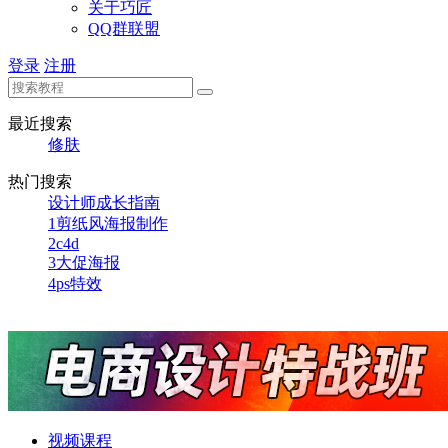
关于巧匠
QQ群联盟
登录
注册
最近搜索
修肤
热门搜索
设计师成长指南
1
剪纸风海报制作
2
c4d
3
大促海报
4
ps特效
视频课程