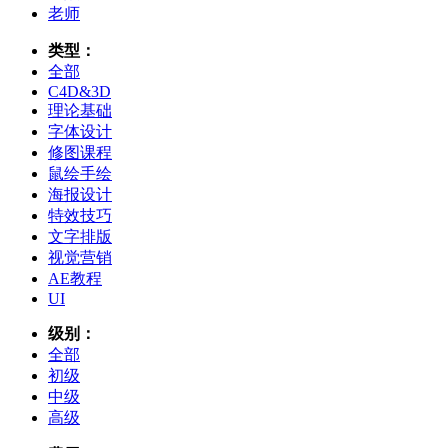
老师
类型：
全部
C4D&3D
理论基础
字体设计
修图课程
鼠绘手绘
海报设计
特效技巧
文字排版
视觉营销
AE教程
UI
级别：
全部
初级
中级
高级