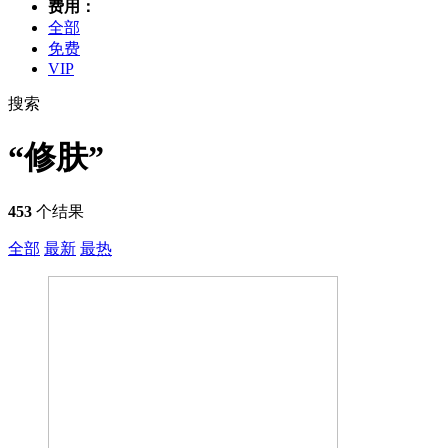
费用：
全部
免费
VIP
搜索
“修肤”
453
个结果
全部
最新
最热