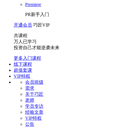
Premiere
PR新手入门
开通会员
巧匠VIP
共
课程
万人已学习
投资自己才能逆袭未来
更多入门课程
线下课程
超值套课
VIP特权
会员班级
需求
关于巧匠
老师
学员专访
经验文章
VIP特权
公告