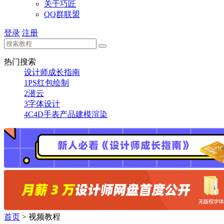
关于巧匠
QQ群联盟
登录
注册
热门搜索
设计师成长指南
1
PS红包绘制
2
潜云
3
字体设计
4
C4D手表产品建模渲染
首页
>
视频教程