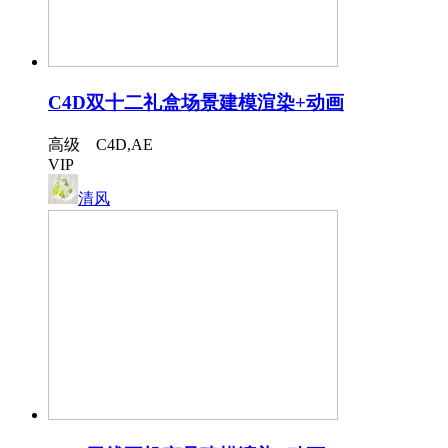
C4D双十二礼盒场景建模渲染+动画
高级 C4D,AE
VIP
清风