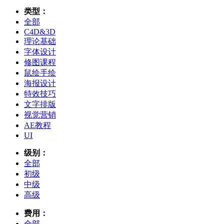
类型：
全部
C4D&3D
理论基础
字体设计
修图课程
鼠绘手绘
海报设计
特效技巧
文字排版
视觉营销
AE教程
UI
级别：
全部
初级
中级
高级
费用：
全部