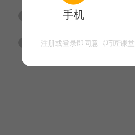
手机
加载数字效果添加
调节加载动效以及总结
注册或登录即同意《巧匠课堂