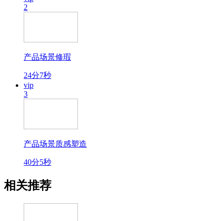
2
产品场景修瑕
24分7秒
vip
3
产品场景质感塑造
40分5秒
相关推荐