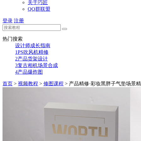
关于巧匠
QQ群联盟
登录
注册
热门搜索
设计师成长指南
1
PS吹风机精修
2
产品货架设计
3
复古相机场景合成
4
产品爆炸图
首页
>
视频教程
>
修图课程
>
产品精修·彩妆黑胖子气垫场景