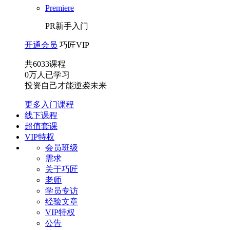
Premiere
PR新手入门
开通会员
巧匠VIP
共
6033
课程
0
万人已学习
投资自己才能逆袭未来
更多入门课程
线下课程
超值套课
VIP特权
会员班级
需求
关于巧匠
老师
学员专访
经验文章
VIP特权
公告