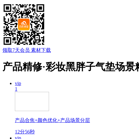
领取7天会员
素材下载
产品精修·彩妆黑胖子气垫场景
vip
1
产品合焦+颜色优化+产品场景分层
12分56秒
vip