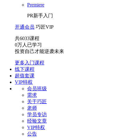
Premiere
PR新手入门
开通会员
巧匠VIP
共
6033
课程
0
万人已学习
投资自己才能逆袭未来
更多入门课程
线下课程
超值套课
VIP特权
会员班级
需求
关于巧匠
老师
学员专访
经验文章
VIP特权
公告