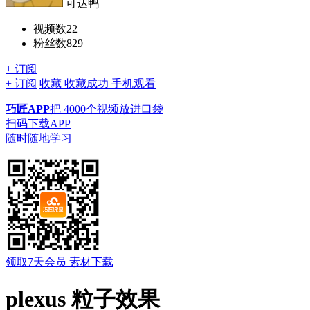
可达鸭
视频数
22
粉丝数
829
+ 订阅
+ 订阅
收藏
收藏成功
手机观看
巧匠APP
把
4000个视频
放进口袋
扫码下载APP
随时随地学习
领取7天会员
素材下载
plexus 粒子效果