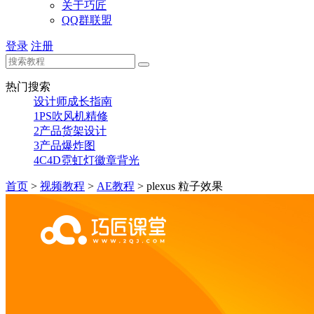
关于巧匠
QQ群联盟
登录
注册
热门搜索
设计师成长指南
1
PS吹风机精修
2
产品货架设计
3
产品爆炸图
4
C4D霓虹灯徽章背光
首页
>
视频教程
>
AE教程
>
plexus 粒子效果