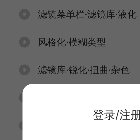
滤镜菜单栏·滤镜库·液化
风格化·模糊类型
滤镜库·锐化·扭曲·杂色
视图菜单栏
登录/注
窗口菜单栏·时间轴