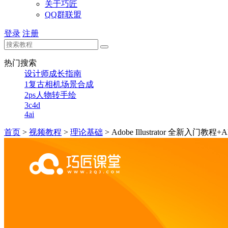
关于巧匠
QQ群联盟
登录
注册
热门搜索
设计师成长指南
1
复古相机场景合成
2
ps人物转手绘
3
c4d
4
ai
首页
>
视频教程
>
理论基础
>
Adobe Illustrator 全新入门